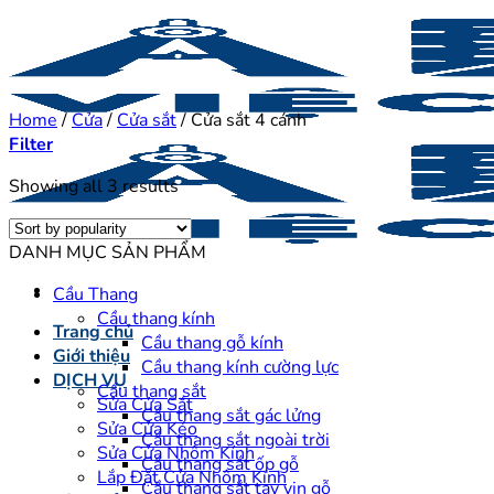
Skip
to
content
Home
/
Cửa
/
Cửa sắt
/
Cửa sắt 4 cánh
Filter
Sorted
Showing all 3 results
by
popularity
DANH MỤC SẢN PHẨM
Cầu Thang
Cầu thang kính
Trang chủ
Cầu thang gỗ kính
Giới thiệu
Cầu thang kính cường lực
DỊCH VỤ
Cầu thang sắt
Sửa Cửa Sắt
Cầu thang sắt gác lửng
Sửa Cửa Kéo
Cầu thang sắt ngoài trời
Sửa Cửa Nhôm Kính
Cầu thang sắt ốp gỗ
Lắp Đặt Cửa Nhôm Kính
Cầu thang sắt tay vịn gỗ