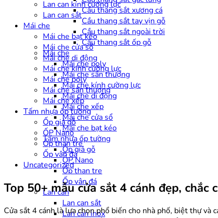
Lan can kính cường lực
Cầu thang sắt xương cá
Lan can sắt
Cầu thang sắt tay vịn gỗ
Mái che
Cầu thang sắt ngoài trời
Mái che bạt kéo
Cầu thang sắt ốp gỗ
Mái che cửa sổ
Mái che
Mái che di động
Mái che poly
Mái che kính cường lực
Mái che sân thượng
Mái che poly
Mái che kính cường lực
Mái che sân thượng
Mái che di động
Mái che xếp
Mái che xếp
Tấm nhựa ốp tường
Mái che cửa sổ
Ốp giả gỗ
Mái che bạt kéo
ỐP Nano
Tấm nhựa ốp tường
Ốp than tre
Ốp giả gỗ
Ốp vân đá
ỐP Nano
Uncategorized
Ốp than tre
Ốp vân đá
Top 50+ mẫu cửa sắt 4 cánh đẹp, chắc c
Lan can
Lan can sắt
Cửa sắt 4 cánh là lựa chọn phổ biến cho nhà phố, biệt thự và c
Lan can inox