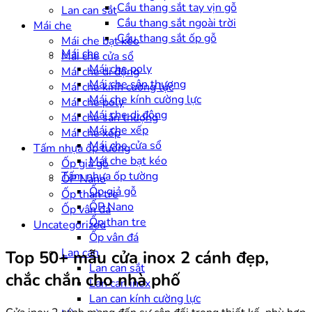
Cầu thang sắt tay vịn gỗ
Lan can sắt
Cầu thang sắt ngoài trời
Mái che
Cầu thang sắt ốp gỗ
Mái che bạt kéo
Mái che
Mái che cửa sổ
Mái che poly
Mái che di động
Mái che sân thượng
Mái che kính cường lực
Mái che kính cường lực
Mái che poly
Mái che di động
Mái che sân thượng
Mái che xếp
Mái che xếp
Mái che cửa sổ
Tấm nhựa ốp tường
Mái che bạt kéo
Ốp giả gỗ
Tấm nhựa ốp tường
ỐP Nano
Ốp giả gỗ
Ốp than tre
ỐP Nano
Ốp vân đá
Ốp than tre
Uncategorized
Ốp vân đá
Lan can
Top 50+ mẫu cửa inox 2 cánh đẹp,
Lan can sắt
chắc chắn cho nhà phố
Lan can inox
Lan can kính cường lực