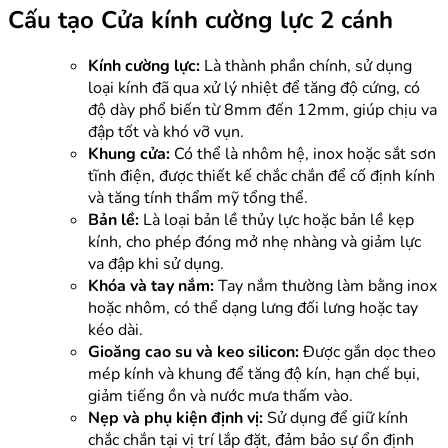
Cấu tạo Cửa kính cường lực 2 cánh
Kính cường lực:
Là thành phần chính, sử dụng
loại kính đã qua xử lý nhiệt để tăng độ cứng, có
độ dày phổ biến từ 8mm đến 12mm, giúp chịu va
đập tốt và khó vỡ vụn.
Khung cửa:
Có thể là nhôm hệ, inox hoặc sắt sơn
tĩnh điện, được thiết kế chắc chắn để cố định kính
và tăng tính thẩm mỹ tổng thể.
Bản lề:
Là loại bản lề thủy lực hoặc bản lề kẹp
kính, cho phép đóng mở nhẹ nhàng và giảm lực
va đập khi sử dụng.
Khóa và tay nắm:
Tay nắm thường làm bằng inox
hoặc nhôm, có thể dạng lưng đối lưng hoặc tay
kéo dài.
Gioăng cao su và keo silicon:
Được gắn dọc theo
mép kính và khung để tăng độ kín, hạn chế bụi,
giảm tiếng ồn và nước mưa thấm vào.
Nẹp và phụ kiện định vị:
Sử dụng để giữ kính
chắc chắn tại vị trí lắp đặt, đảm bảo sự ổn định