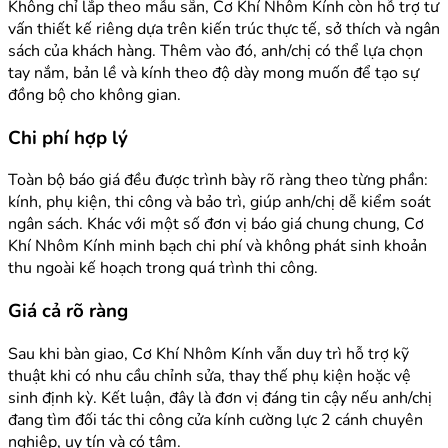
Không chỉ lắp theo mẫu sẵn, Cơ Khí Nhôm Kính còn hỗ trợ tư
vấn thiết kế riêng dựa trên kiến trúc thực tế, sở thích và ngân
sách của khách hàng. Thêm vào đó, anh/chị có thể lựa chọn
tay nắm, bản lề và kính theo độ dày mong muốn để tạo sự
đồng bộ cho không gian.
Chi phí hợp lý
Toàn bộ báo giá đều được trình bày rõ ràng theo từng phần:
kính, phụ kiện, thi công và bảo trì, giúp anh/chị dễ kiểm soát
ngân sách. Khác với một số đơn vị báo giá chung chung, Cơ
Khí Nhôm Kính minh bạch chi phí và không phát sinh khoản
thu ngoài kế hoạch trong quá trình thi công.
Giá cả rõ ràng
Sau khi bàn giao, Cơ Khí Nhôm Kính vẫn duy trì hỗ trợ kỹ
thuật khi có nhu cầu chỉnh sửa, thay thế phụ kiện hoặc vệ
sinh định kỳ. Kết luận, đây là đơn vị đáng tin cậy nếu anh/chị
đang tìm đối tác thi công cửa kính cường lực 2 cánh chuyên
nghiệp, uy tín và có tâm.