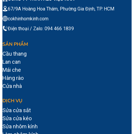
67/9A Hoàng Hoa Thám, Phường Gia Định, TP. HCM
cokhinhomkinh.com
Điện thoại / Zalo: 094 466 1839
SẢN PHẨM
Cầu thang
Lan can
Mái che
Hàng rào
Cửa nhà
DỊCH VỤ
Sửa cửa sắt
Sửa cửa kéo
Sửa nhôm kính