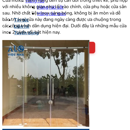
Cửa inox 2 cánh mang đến sự cân đối trong thiết kế, phù hợp
Hàng rào
với nhiều không gian như lối vào chính, cửa phụ hoặc cửa sân
Hàng rào sắt
sau. Nhờ chất liệu inox sáng bóng, không bị ăn mòn và dễ
Hàng rào inox
bảo trì, loại cửa này đang ngày càng được ưa chuộng trong
Tin tức
các công trình dân dụng hiện đại. Dưới đây là những mẫu cửa
Liên hệ
inox 2 cánh nổi bật hiện nay.
Tuyển dụng
TƯ VẤN MIỄN PHÍ