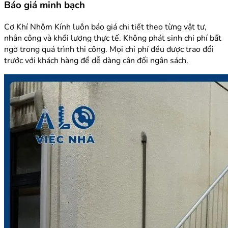
Báo giá minh bạch
Cơ Khí Nhôm Kính luôn báo giá chi tiết theo từng vật tư,
nhân công và khối lượng thực tế. Không phát sinh chi phí bất
ngờ trong quá trình thi công. Mọi chi phí đều được trao đổi
trước với khách hàng để dễ dàng cân đối ngân sách.