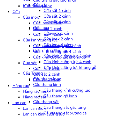
Cầu thang sắt xương cá
Cửa sắt
fCầu thang inox
Cửa sắt 1 cánh
Cửa
Cửa sắt 2 cánh
Cửa inox
Cửa sắt 4 cánh
Cửa inox 1 cánh
Cửa inox
Cửa inox 2 cánh
Cửa inox 1 cánh
Cửa inox 4 cánh
Cửa inox 2 cánh
Cửa kính cường lực
Cửa inox 4 cánh
Cửa kính cường lực 2 cánh
Cửa kính cường lực
Cửa kính cường lực 4 cánh
Cửa kính cường lực 2 cánh
Cửa kính cường lực khung gỗ
Cửa kính cường lực 4 cánh
Cửa sắt
Cửa kính cường lực khung gỗ
Cửa sắt 1 cánh
Cầu Thang
Cửa sắt 2 cánh
Cầu thang inox
Cửa sắt 4 cánh
Cầu thang kính
Hàng rào
Cầu thang kính cường lực
Hàng rào inox
Cầu thang gỗ kính
Hàng rào sắt
Cầu thang sắt
Lan can
Cầu thang sắt gác lửng
Lan can inox
Cầu thang sắt xương cá
Lan can kính cường lực