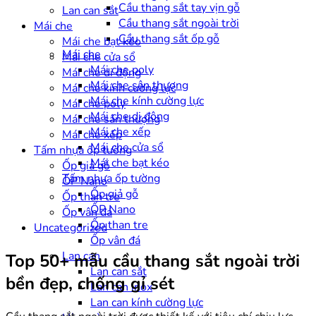
Cầu thang sắt tay vịn gỗ
Lan can sắt
Cầu thang sắt ngoài trời
Mái che
Cầu thang sắt ốp gỗ
Mái che bạt kéo
Mái che
Mái che cửa sổ
Mái che poly
Mái che di động
Mái che sân thượng
Mái che kính cường lực
Mái che kính cường lực
Mái che poly
Mái che di động
Mái che sân thượng
Mái che xếp
Mái che xếp
Mái che cửa sổ
Tấm nhựa ốp tường
Mái che bạt kéo
Ốp giả gỗ
Tấm nhựa ốp tường
ỐP Nano
Ốp giả gỗ
Ốp than tre
ỐP Nano
Ốp vân đá
Ốp than tre
Uncategorized
Ốp vân đá
Lan can
Top 50+ mẫu cầu thang sắt ngoài trời
Lan can sắt
bền đẹp, chống gỉ sét
Lan can inox
Lan can kính cường lực