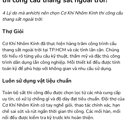
4 Lý do mà anh/chị nên chọn Cơ Khí Nhôm Kính thi công cầu
thang sắt ngoài trời:
Thợ Giỏi
Cơ Khí Nhôm Kính đã thực hiện hàng trăm công trình cầu
thang sắt ngoài trời tại TP.HCM và các tỉnh lân cận. Chúng
tôi hiểu rõ từng yêu cầu kỹ thuật, thẩm mỹ và đặc thù công
trình dân dụng lẫn công nghiệp. Mỗi thiết kế đều được tính
toán kỹ để phù hợp với không gian và nhu cầu sử dụng.
Luôn sử dụng vật liệu chuẩn
Toàn bộ sắt thi công đều được chọn lọc từ các nhà cung cấp
uy tín, có xử lý chống gỉ và độ dày đạt tiêu chuẩn. Đội thợ của
Cơ Khí Nhôm Kính có tay nghề giỏi, thao tác chính xác, hạn
chế sai sót và rút ngắn thời gian thi công. Các mối hàn, mối
nối đều được kiểm tra kỹ trước khi hoàn thiện.