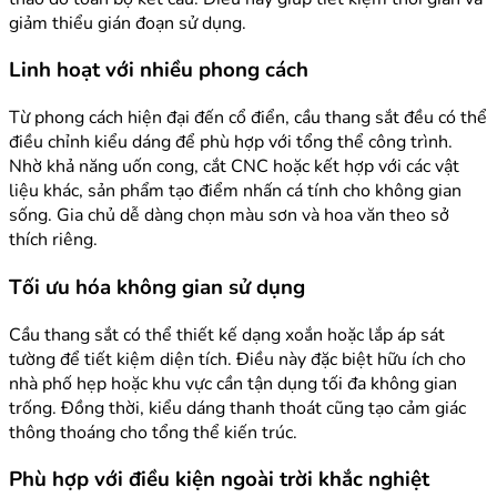
giảm thiểu gián đoạn sử dụng.
Linh hoạt với nhiều phong cách
Từ phong cách hiện đại đến cổ điển, cầu thang sắt đều có thể
điều chỉnh kiểu dáng để phù hợp với tổng thể công trình.
Nhờ khả năng uốn cong, cắt CNC hoặc kết hợp với các vật
liệu khác, sản phẩm tạo điểm nhấn cá tính cho không gian
sống. Gia chủ dễ dàng chọn màu sơn và hoa văn theo sở
thích riêng.
Tối ưu hóa không gian sử dụng
Cầu thang sắt có thể thiết kế dạng xoắn hoặc lắp áp sát
tường để tiết kiệm diện tích. Điều này đặc biệt hữu ích cho
nhà phố hẹp hoặc khu vực cần tận dụng tối đa không gian
trống. Đồng thời, kiểu dáng thanh thoát cũng tạo cảm giác
thông thoáng cho tổng thể kiến trúc.
Phù hợp với điều kiện ngoài trời khắc nghiệt