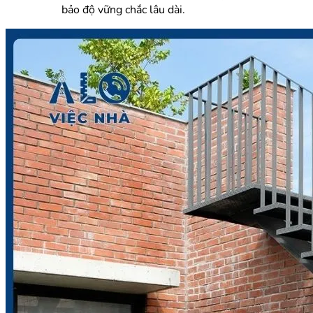
bảo độ vững chắc lâu dài.