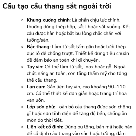
Cấu tạo cầu thang sắt ngoài trời
Khung xương chính:
Là phần chịu lực chính,
thường dùng thép hộp, sắt I hoặc sắt vuông. Kết
cấu được hàn hoặc bắt bu lông chắc chắn với
tường/sàn.
Bậc thang:
Làm từ sắt tấm gân hoặc lưới thép
đục lỗ để chống trượt. Thiết kế đúng tiêu chuẩn
để đảm bảo an toàn khi di chuyển.
Tay vịn:
Có thể làm từ sắt, inox hoặc gỗ. Ngoài
chức năng an toàn, còn tăng thẩm mỹ cho tổng
thể cầu thang.
Lan can:
Gắn liền tay vịn, cao khoảng 90–110
cm. Có thể thiết kế đơn giản hoặc trang trí hoa
văn uốn.
Lớp sơn phủ:
Toàn bộ cầu thang được sơn chống
gỉ hoặc sơn tĩnh điện để tăng độ bền, chống ăn
mòn do thời tiết.
Liên kết cố định:
Dùng bu lông, bản mã hoặc hàn
để cố định cầu thang vào sàn hoặc tường, đảm