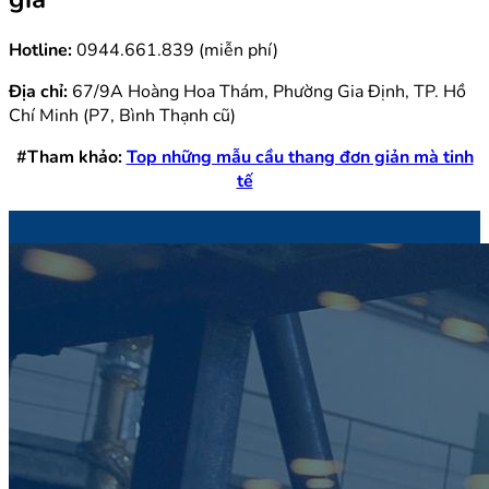
Hotline:
0944.661.839 (miễn phí)
Địa chỉ:
67/9A Hoàng Hoa Thám, Phường Gia Định, TP. Hồ
Chí Minh (P7, Bình Thạnh cũ)
#Tham khảo:
Top những mẫu cầu thang đơn giản mà tinh
tế