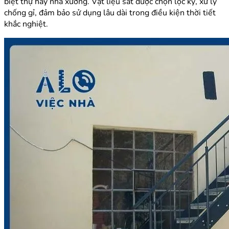
biệt thự hay nhà xưởng. Vật liệu sắt được chọn lọc kỹ, xử lý
chống gỉ, đảm bảo sử dụng lâu dài trong điều kiện thời tiết
khắc nghiệt.