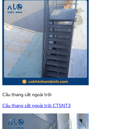
Cầu thang sắt ngoài trời
Cầu thang sắt ngoài trời CTSNT3